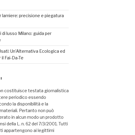
r lamiere: precisione e piegatura
 di lusso Milano: guida per
e
sati: Un’Alternativa Ecologica ed
il Fai-Da-Te
I
n costituisce testata giornalistica
tere periodico essendo
ndo la disponibilità e la
i materiali. Pertanto non può
erato in alcun modo un prodotto
nsi della L. n. 62 del 7/3/2001. Tutti
ati appartengono ai legittimi