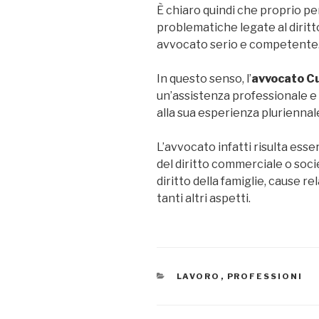
È chiaro quindi che proprio per
problematiche legate al diritt
avvocato serio e competente
In questo senso, l’
avvocato C
un’assistenza professionale e 
alla sua esperienza pluriennal
L’avvocato infatti risulta esser
del diritto commerciale o soci
diritto della famiglie, cause rel
tanti altri aspetti.
CATEGORIE
LAVORO
,
PROFESSIONI