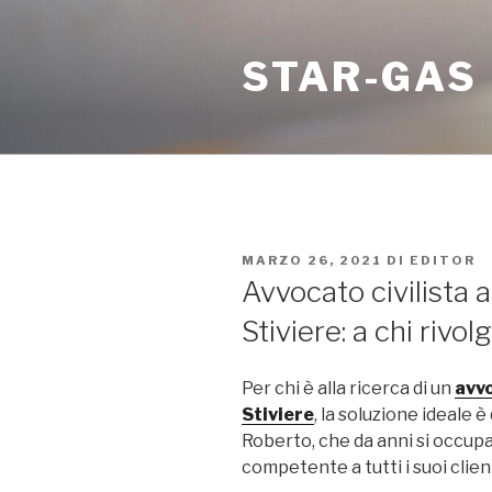
Salta
al
STAR-GAS
contenuto
PUBBLICATO
MARZO 26, 2021
DI
EDITOR
IL
Avvocato civilista a
Stiviere: a chi rivol
Per chi è alla ricerca di un
avvo
Stiviere
, la soluzione ideale è
Roberto, che da anni si occupa
competente a tutti i suoi clien