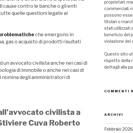
proprietari; mar
di cause contro le banche o gli enti
commerciali, n
tutte quelle questioni legate ai
possono essere
titolari o marc
stati utilizzat
 problematiche
che emergono in
beneficio del 
violazione dei d
a, gas o acquisto di prodotti risultati
Questo sito uti
rispetto della
ad un avvocato civilista anche nei casi di
dettagli alla p
tipologia di immobile o anche nei casi di
di nomina degli amministratori di
COMMENTI 
ll’avvocato civilista a
ARCHIVI
 Stiviere Cuva Roberto
Febbraio 2026