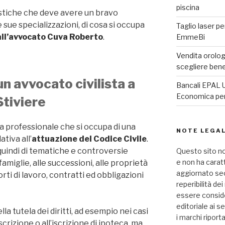
piscina
ristiche che deve avere un bravo
e sue specializzazioni, di cosa si occupa
Taglio laser pe
 all’avvocato Cuva Roberto
.
EmmeBi
Vendita orologi
scegliere ben
un avvocato civilista a
Bancali EPAL U
Economica per 
Stiviere
ra professionale che si occupa di una
NOTE LEGAL
ativa all’
attuazione del Codice Civile
.
quindi di tematiche e controversie
Questo sito no
e non ha carat
famiglie, alle successioni, alle proprietà
aggiornato seco
orti di lavoro, contratti ed obbligazioni
reperibilità de
essere consid
editoriale ai se
lla tutela dei diritti, ad esempio nei casi
i marchi riport
crizione o all’iscrizione di ipoteca, ma