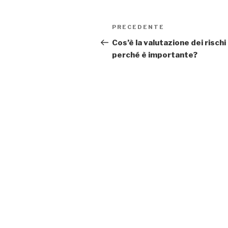
Navigazione
Articolo
PRECEDENTE
articoli
precedente:
Cos’è la valutazione dei rischi
perché è importante?