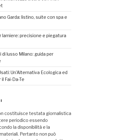
et
o Garda: listino, suite con spa e
r lamiere: precisione e piegatura
 di lusso Milano: guida per
e
sati: Un’Alternativa Ecologica ed
il Fai-Da-Te
I
n costituisce testata giornalistica
tere periodico essendo
ndo la disponibilità e la
i materiali. Pertanto non può