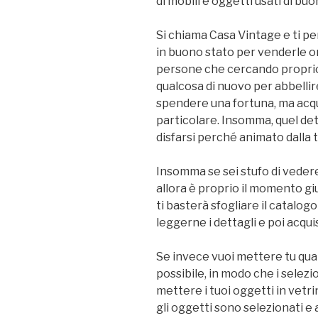
di mobili e oggetti usati di buo
Si chiama Casa Vintage e ti pe
in buono stato per venderle on 
persone che cercando proprio 
qualcosa di nuovo per abbellire 
spendere una fortuna, ma acqu
particolare. Insomma, quel dett
disfarsi perché animato dalla 
Insomma se sei stufo di vedere
allora è proprio il momento giu
ti basterà sfogliare il catalogo
leggerne i dettagli e poi acqui
Se invece vuoi mettere tu qualc
possibile, in modo che i selez
mettere i tuoi oggetti in vetrin
gli oggetti sono selezionati e 