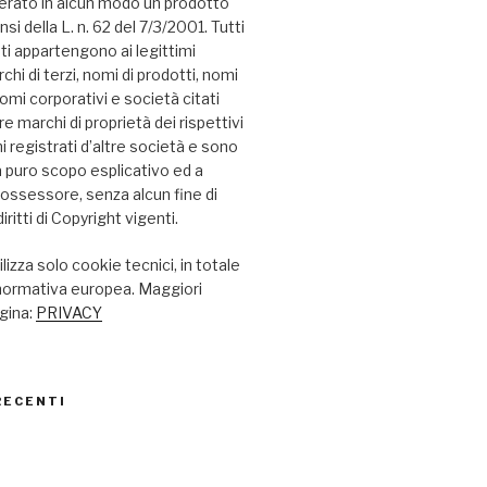
erato in alcun modo un prodotto
nsi della L. n. 62 del 7/3/2001. Tutti
ati appartengono ai legittimi
chi di terzi, nomi di prodotti, nomi
omi corporativi e società citati
 marchi di proprietà dei rispettivi
hi registrati d’altre società e sono
i a puro scopo esplicativo ed a
possessore, senza alcun fine di
iritti di Copyright vigenti.
lizza solo cookie tecnici, in totale
 normativa europea. Maggiori
agina:
PRIVACY
RECENTI