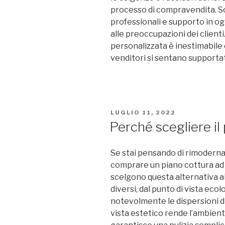
processo di compravendita. Son
professionali e supporto in o
alle preoccupazioni dei clienti
personalizzata è inestimabile e
venditori si sentano supportati
PUBBLICATO
LUGLIO 11, 2022
IL
Perché scegliere il
Se stai pensando di rimodernar
comprare un piano cottura ad
scelgono questa alternativa ai 
diversi, dal punto di vista ecol
notevolmente le dispersioni di 
vista estetico rende l’ambient