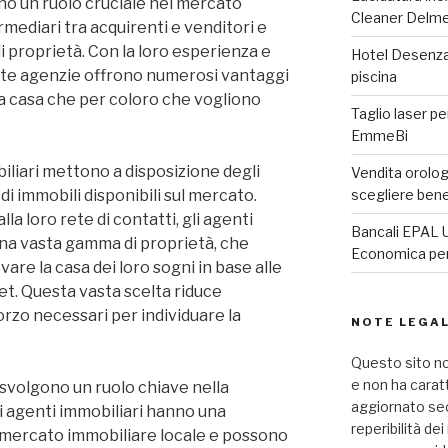
no un ruolo cruciale nel mercato
Cleaner Delm
mediari tra acquirenti e venditori e
i proprietà. Con la loro esperienza e
Hotel Desenzan
te agenzie offrono numerosi vantaggi
piscina
a casa che per coloro che vogliono
Taglio laser pe
EmmeBi
iliari mettono a disposizione degli
Vendita orologi
i immobili disponibili sul mercato.
scegliere ben
lla loro rete di contatti, gli agenti
Bancali EPAL U
na vasta gamma di proprietà, che
Economica per 
vare la casa dei loro sogni in base alle
et. Questa vasta scelta riduce
rzo necessari per individuare la
NOTE LEGAL
Questo sito no
e non ha carat
i svolgono un ruolo chiave nella
aggiornato seco
li agenti immobiliari hanno una
reperibilità de
mercato immobiliare locale e possono