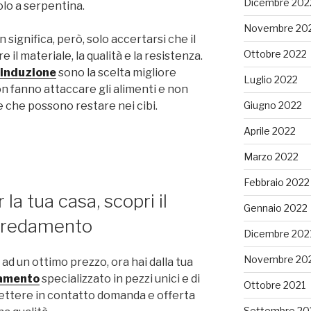
Dicembre 202
lo a serpentina.
Novembre 20
 significa, però, solo accertarsi che il
Ottobre 2022
 il materiale, la qualità e la resistenza.
 induzione
sono la scelta migliore
Luglio 2022
on fanno attaccare gli alimenti e non
Giugno 2022
che possono restare nei cibi.
Aprile 2022
Marzo 2022
Febbraio 2022
 la tua casa, scopri il
Gennaio 2022
arredamento
Dicembre 202
Novembre 20
 ad un ottimo prezzo, ora hai dalla tua
damento
specializzato in pezzi unici e di
Ottobre 2021
ettere in contatto domanda e offerta
Settembre 20