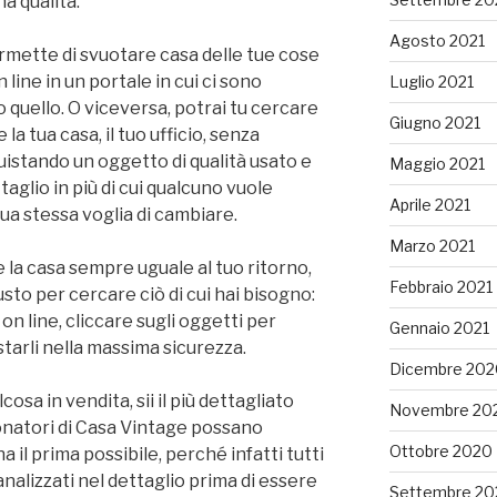
na qualità.
Agosto 2021
rmette di svuotare casa delle tue cose
line in un portale in cui ci sono
Luglio 2021
quello. O viceversa, potrai tu cercare
Giugno 2021
la tua casa, il tuo ufficio, senza
istando un oggetto di qualità usato e
Maggio 2021
aglio in più di cui qualcuno vuole
Aprile 2021
tua stessa voglia di cambiare.
Marzo 2021
 la casa sempre uguale al tuo ritorno,
Febbraio 2021
sto per cercare ciò di cui hai bisogno:
 on line, cliccare sugli oggetti per
Gennaio 2021
starli nella massima sicurezza.
Dicembre 202
osa in vendita, sii il più dettagliato
Novembre 20
ionatori di Casa Vintage possano
Ottobre 2020
a il prima possibile, perché infatti tutti
analizzati nel dettaglio prima di essere
Settembre 20