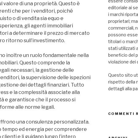
essere consid
ul valore di una proprietà. Questo è
editoriale ai se
renti che per i venditori, poiché
i marchi riport
uisto o di vendita sia equo e
proprietari; mar
sperienza, gli agenti immobiliari
commerciali, n
tori a determinare il prezzo di mercato
possono essere
ro ritorno sull’investimento.
titolari o marc
stati utilizzat
no inoltre un ruolo fondamentale nella
beneficio del 
violazione dei d
mobiliari. Questo comprende la
ali necessari, la gestione delle
Questo sito uti
enditori, la supervisione delle ispezioni
rispetto della
gestione dei dettagli finanziari. Tutto
dettagli alla p
ess e la complessità associate alla
à e garantisce che il processo si
forme alle norme legali.
COMMENTI 
 offrono una consulenza personalizzata.
ano tempo ed energia per comprendere
 clienti e li guidano lungo l’intero
ARCHIVI