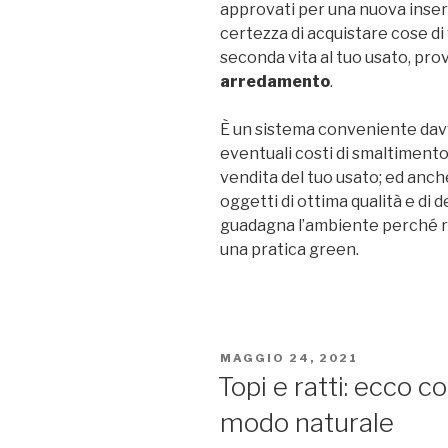
approvati per una nuova inserz
certezza di acquistare cose di
seconda vita al tuo usato, pro
arredamento
.
È un sistema conveniente davve
eventuali costi di smaltimento
vendita del tuo usato; ed anc
oggetti di ottima qualità e di 
guadagna l’ambiente perché ri
una pratica green.
PUBBLICATO
MAGGIO 24, 2021
IL
Topi e ratti: ecco c
modo naturale