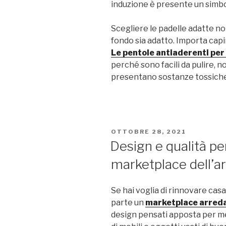
induzione è presente un simbo
Scegliere le padelle adatte non
fondo sia adatto. Importa capire
Le pentole antiaderenti per
perché sono facili da pulire, n
presentano sostanze tossiche 
PUBBLICATO
OTTOBRE 28, 2021
IL
Design e qualità per
marketplace dell’
Se hai voglia di rinnovare casa
parte un
marketplace arre
design pensati apposta per m