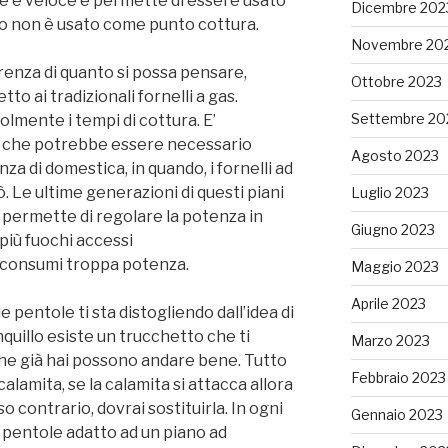
ce e veloce e permette di essere usato
Dicembre 202
 non è usato come punto cottura.
Novembre 20
erenza di quanto si possa pensare,
Ottobre 2023
to ai tradizionali fornelli a gas.
Settembre 20
volmente i tempi di cottura. E’
e che potrebbe essere necessario
Agosto 2023
a di domestica, in quando, i fornelli ad
 Le ultime generazioni di questi piani
Luglio 2023
permette di regolare la potenza in
Giugno 2023
più fuochi accessi
consumi troppa potenza.
Maggio 2023
Aprile 2023
le pentole ti sta distogliendo dall’idea di
uillo esiste un trucchetto che ti
Marzo 2023
che già hai possono andare bene. Tutto
Febbraio 2023
calamita, se la calamita si attacca allora
o contrario, dovrai sostituirla. In ogni
Gennaio 2023
e pentole adatto ad un piano ad