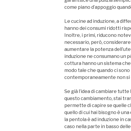
garantisce una pulizia sempli
come piano d’appoggio quando
Le cucine ad induzione, a diff
hanno dei consumi ridotti rispet
Inoltre, i primi, riducono note
necessario, però, considerar
aumentare la potenza dell’utenz
induzione ne consumano un pò.
cottura hanno un sistema che 
modo tale che quando ci sono 
contemporaneamente non si 
Se già l’idea di cambiare tutte 
questo cambiamento, stai tranq
permette di capire se quelle 
quello di cui hai bisogno è una 
la pentola è ad induzione in cas
caso nella parte in basso dell