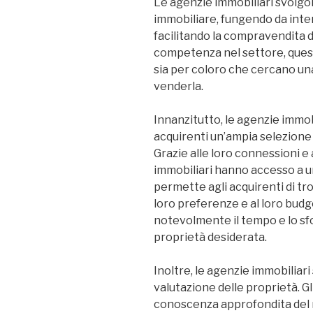
Le agenzie immobiliari svolgo
immobiliare, fungendo da inter
facilitando la compravendita d
competenza nel settore, ques
sia per coloro che cercano un
venderla.
Innanzitutto, le agenzie immob
acquirenti un’ampia selezione d
Grazie alle loro connessioni e a
immobiliari hanno accesso a u
permette agli acquirenti di tro
loro preferenze e al loro budg
notevolmente il tempo e lo sfo
proprietà desiderata.
Inoltre, le agenzie immobiliar
valutazione delle proprietà. G
conoscenza approfondita del 