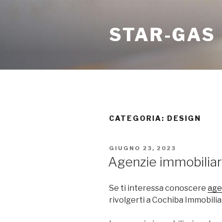
Salta
al
STAR-GAS
contenuto
CATEGORIA:
DESIGN
PUBBLICATO
GIUGNO 23, 2023
IL
Agenzie immobiliar
Se ti interessa conoscere
age
rivolgerti a Cochiba Immobiliar