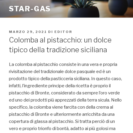
Salta
STAR-GAS
al
contenuto
PUBBLICATO
MARZO 29, 2021
DI
EDITOR
IL
Colomba al pistacchio: un dolce
tipico della tradizione siciliana
La colomba al pistacchio consiste in una vera e propria
rivisitazione del tradizionale dolce pasquale ed è un
prodotto tipico della pasticceria siciliana. In questo caso,
infatti, l’ingrediente principe della ricetta è proprio il
pistacchio di Bronte, considerato da sempre l’oro verde
ed uno dei prodotti più apprezzati della terra sicula. Nello
specifico, la colomba viene farcita con della crema al
pistacchio di Bronte e ulteriormente arricchita da una
copertura di glassa al pistacchio. Si tratta perciò di un
vero e proprio trionfo di bontà, adatto ai più golosi ma