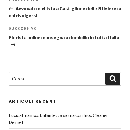
Articolo
articoli
precedente:
Avvocato civilista a Castiglione delle Stiviere: a
chi rivolgersi
Articolo
SUCCESSIVO
successivo
Fiorista online: consegna a domicilio in tutta Italia
Cerca:
Cerca
ARTICOLI RECENTI
Lucidatura inox: brillantezza sicura con Inox Cleaner
Delmet