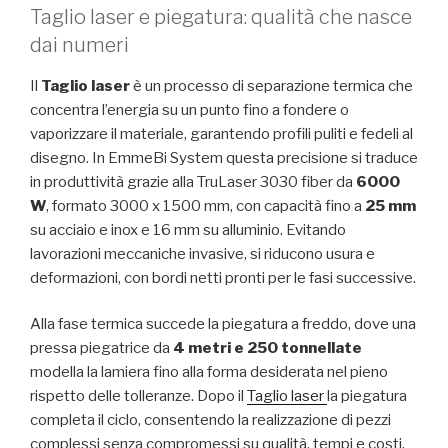
Taglio laser e piegatura: qualità che nasce
dai numeri
Il
Taglio laser
è un processo di separazione termica che
concentra l’energia su un punto fino a fondere o
vaporizzare il materiale, garantendo profili puliti e fedeli al
disegno. In EmmeBi System questa precisione si traduce
in produttività grazie alla TruLaser 3030 fiber da
6000
W
, formato 3000 x 1500 mm, con capacità fino a
25 mm
su acciaio e inox e 16 mm su alluminio. Evitando
lavorazioni meccaniche invasive, si riducono usura e
deformazioni, con bordi netti pronti per le fasi successive.
Alla fase termica succede la piegatura a freddo, dove una
pressa piegatrice da
4 metri e 250 tonnellate
modella la lamiera fino alla forma desiderata nel pieno
rispetto delle tolleranze. Dopo il
Taglio laser
la piegatura
completa il ciclo, consentendo la realizzazione di pezzi
complessi senza compromessi su qualità, tempi e costi.