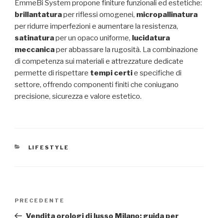
EmmeBi System propone finiture funzionali ed estetiche:
brillantatura
per riflessi omogenei,
micropallinatura
per ridurre imperfezioni e aumentare la resistenza,
satinatura
per un opaco uniforme,
lucidatura
meccanica
per abbassare la rugosità. La combinazione
di competenza sui materiali e attrezzature dedicate
permette di rispettare
tempi certi
e specifiche di
settore, offrendo componenti finiti che coniugano
precisione, sicurezza e valore estetico.
CATEGORIE
LIFESTYLE
Navigazione
Articolo
PRECEDENTE
articoli
precedente:
Vendita orologi di lusso Milano: guida per