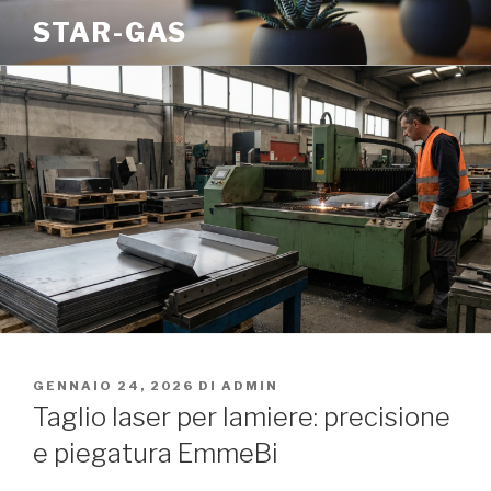
Salta
STAR-GAS
al
contenuto
PUBBLICATO
GENNAIO 24, 2026
DI
ADMIN
IL
Taglio laser per lamiere: precisione
e piegatura EmmeBi