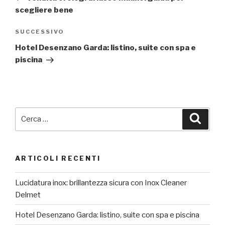
scegliere bene
Articolo
SUCCESSIVO
successivo
Hotel Desenzano Garda: listino, suite con spa e
piscina
Cerca:
Cerca
ARTICOLI RECENTI
Lucidatura inox: brillantezza sicura con Inox Cleaner
Delmet
Hotel Desenzano Garda: listino, suite con spa e piscina