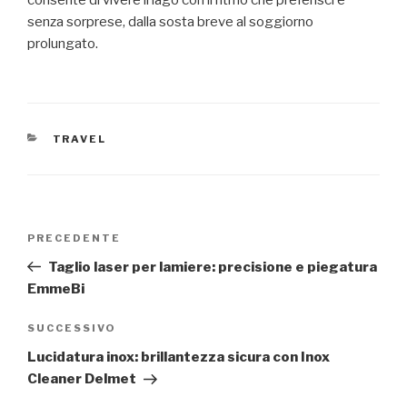
consente di vivere il lago con il ritmo che preferisci e
senza sorprese, dalla sosta breve al soggiorno
prolungato.
CATEGORIE
TRAVEL
Navigazione
Articolo
PRECEDENTE
articoli
precedente:
Taglio laser per lamiere: precisione e piegatura
EmmeBi
Articolo
SUCCESSIVO
successivo
Lucidatura inox: brillantezza sicura con Inox
Cleaner Delmet