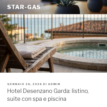
Salta
STAR-GAS
al
contenuto
PUBBLICATO
GENNAIO 26, 2026
DI
ADMIN
IL
Hotel Desenzano Garda: listino,
suite con spa e piscina