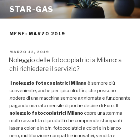
Salta
STAR-GAS
al
contenuto
MESE:
MARZO 2019
PUBBLICATO
MARZO 12, 2019
IL
Noleggio delle fotocopiatrici a Milano: a
chi richiedere il servizio?
Il
noleggio fotocopiatrici Milano
è sempre più
conveniente, anche per i piccoli uffici, che possono
godere di una macchina sempre aggiornata e funzionante
pagando una rata mensile di poche decine di Euro. Il
noleggio fotocopiatrici Milano
copre una gamma
molto assortita di prodotti che comprende stampanti
laser a colori e in b/n, fotocopiatrici a colori e in bianco
nero, multifunzione compatti e innovativi, vendita e