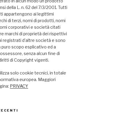
erato in alcun modo un prodotto
nsi della L. n. 62 del 7/3/2001. Tutti
ati appartengono ai legittimi
chi di terzi, nomi di prodotti, nomi
omi corporativi e società citati
 marchi di proprietà dei rispettivi
hi registrati d’altre società e sono
i a puro scopo esplicativo ed a
possessore, senza alcun fine di
iritti di Copyright vigenti.
lizza solo cookie tecnici, in totale
 normativa europea. Maggiori
agina:
PRIVACY
RECENTI