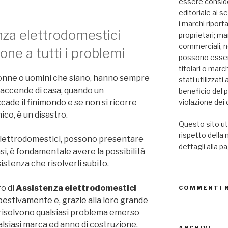
essere consid
editoriale ai se
i marchi riport
enza elettrodomestici
proprietari; mar
commerciali, n
ione a tutti i problemi
possono essere
titolari o marc
donne o uomini che siano, hanno sempre
stati utilizzat
accende di casa, quando un
beneficio del 
violazione dei d
cade il finimondo e se non si ricorre
ico, è un disastro.
Questo sito uti
rispetto della
 elettrodomestici, possono presentare
dettagli alla p
asi, è fondamentale avere la possibilità
sistenza che risolverli subito.
ro di
Assistenza elettrodomestici
COMMENTI 
stivamente e, grazie alla loro grande
 risolvono qualsiasi problema emerso
alsiasi marca ed anno di costruzione.
ARCHIVI