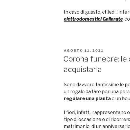
In caso di guasto, chiedi l’int
elettrodomestici Gallarate
, c
PUBBLICATO
AGOSTO 11, 2021
IL
Corona funebre: le 
acquistarla
Sono davvero tantissime le pe
un regalo da fare per una pers
regalare una pianta
o un bouq
I fiori, infatti, rappresentano 
tipo di occasione o di ricorren
matrimonio, di un anniversari