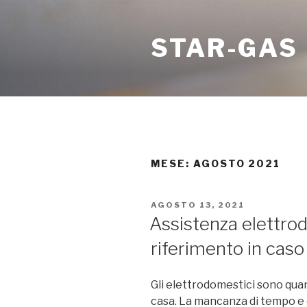
Salta
al
STAR-GAS
contenuto
MESE:
AGOSTO 2021
PUBBLICATO
AGOSTO 13, 2021
IL
Assistenza elettrodo
riferimento in caso
Gli elettrodomestici sono quan
casa. La mancanza di tempo e