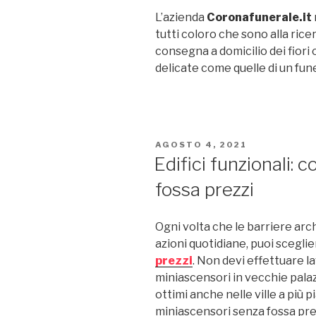
L’azienda
Coronafunerale.it
tutti coloro che sono alla ricer
consegna a domicilio dei fiori 
delicate come quelle di un fun
PUBBLICATO
AGOSTO 4, 2021
IL
Edifici funzionali: 
fossa prezzi
Ogni volta che le barriere arc
azioni quotidiane, puoi sceglie
prezzi
. Non devi effettuare lav
miniascensori in vecchie palaz
ottimi anche nelle ville a più p
miniascensori senza fossa pre