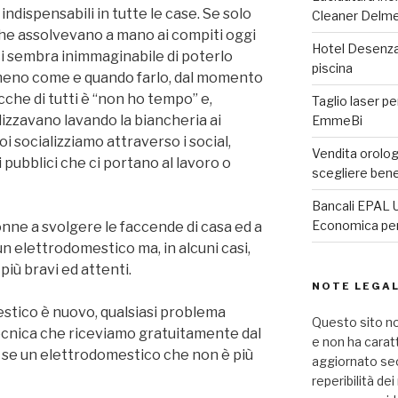
i indispensabili in tutte le case. Se solo
Cleaner Delm
he assolvevano a mano ai compiti oggi
Hotel Desenzan
 ci sembra inimmaginabile di poterlo
piscina
eno come e quando farlo, dal momento
cche di tutti è “non ho tempo” e,
Taglio laser pe
izzavano lavando la biancheria ai
EmmeBi
oi socializziamo attraverso i social,
Vendita orologi
pubblici che ci portano al lavoro o
scegliere ben
Bancali EPAL U
Economica per 
donne a svolgere le faccende di casa ed a
n elettrodomestico ma, in alcuni casi,
più bravi ed attenti.
NOTE LEGAL
stico è nuovo, qualsiasi problema
Questo sito no
tecnica che riceviamo gratuitamente dal
e non ha carat
 se un elettrodomestico che non è più
aggiornato seco
reperibilità de