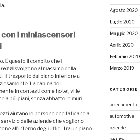
ia.
Agosto 2020
Luglio 2020
o con i miniascensori
Maggio 2020
i
Aprile 2020
Febbraio 2020
o. È questo il compito che i
Marzo 2019
prezzi
svolgono al massimo della
. Il trasporto dal piano inferiore a
nziosamente. La cabina del
CATEGORIE
mente in contesti come hotel, ville
he a più piani, senza abbattere muri.
arredamento
ezzi aiutano le persone che faticano a
automotive
servizio delle aziende che vogliono
aziende
sone all’interno degli uffici, tra un piano
beauty