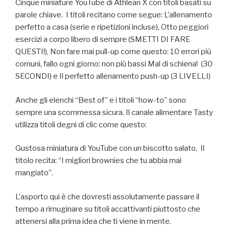
Cinque miniature YouTube di Athlean X con titoli basati su
parole chiave. I titoli recitano come segue: L’allenamento
perfetto a casa (serie e ripetizioni incluse), Otto peggiori
esercizi a corpo libero di sempre (SMETTI DI FARE
QUESTI!), Non fare mai pull-up come questo: 10 errori più
comuni, fallo ogni giorno: non più bassi Mal di schiena! (30
SECONDI) e Il perfetto allenamento push-up (3 LIVELLI)
Anche gli elenchi “Best of” e i titoli “how-to” sono
sempre una scommessa sicura. Il canale alimentare Tasty
utilizza titoli degni di clic come questo:
Gustosa miniatura di YouTube con un biscotto salato. Il
titolo recita: “I migliori brownies che tu abbia mai
mangiato”.
L’asporto qui è che dovresti assolutamente passare il
tempo a rimuginare su titoli accattivanti piuttosto che
attenersi alla prima idea che ti viene in mente.