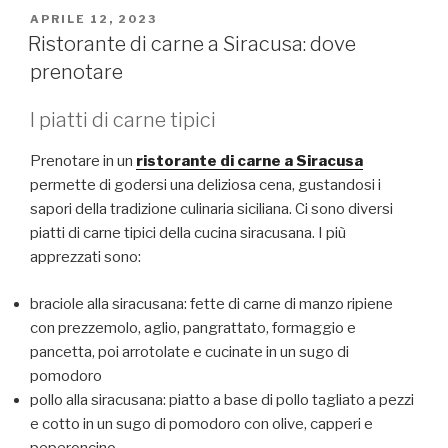
PUBBLICATO
APRILE 12, 2023
IL
Ristorante di carne a Siracusa: dove
prenotare
I piatti di carne tipici
Prenotare in un
ristorante di carne a Siracusa
permette di godersi una deliziosa cena, gustandosi i
sapori della tradizione culinaria siciliana. Ci sono diversi
piatti di carne tipici della cucina siracusana. I più
apprezzati sono:
braciole alla siracusana: fette di carne di manzo ripiene
con prezzemolo, aglio, pangrattato, formaggio e
pancetta, poi arrotolate e cucinate in un sugo di
pomodoro
pollo alla siracusana: piatto a base di pollo tagliato a pezzi
e cotto in un sugo di pomodoro con olive, capperi e
peperoncino