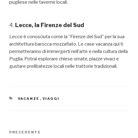
pugliese nelle taverne locali.
4.
Lecce, la Firenze del Sud
Lecce è conosciuta come la “Firenze del Sud” per la sua
architettura barocca mozzafiato. Le case vacanza qui ti
permetteranno di immergerti nell’arte e nella cultura della
Puglia. Potrai esplorare chiese ornate, piazze vivaci e
gustare prelibatezze locali nelle trattorie tradizionali.
CATEGORIE
VACANZE
,
VIAGGI
Navigazione
Articolo
PRECEDENTE
articoli