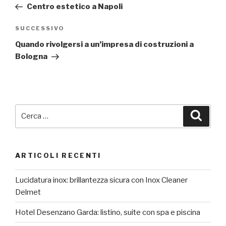
precedente:
Centro estetico a Napoli
Articolo
SUCCESSIVO
successivo
Quando rivolgersi a un’impresa di costruzioni a
Bologna
Cerca:
Cerca
ARTICOLI RECENTI
Lucidatura inox: brillantezza sicura con Inox Cleaner
Delmet
Hotel Desenzano Garda: listino, suite con spa e piscina