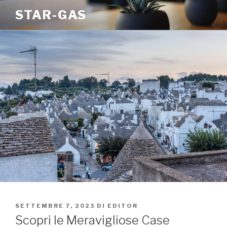
Salta
STAR-GAS
al
contenuto
PUBBLICATO
SETTEMBRE 7, 2023
DI
EDITOR
IL
Scopri le Meravigliose Case