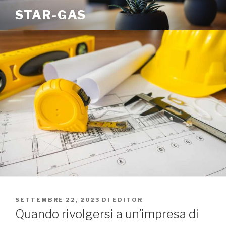
Salta
STAR-GAS
al
contenuto
PUBBLICATO
SETTEMBRE 22, 2023
DI
EDITOR
IL
Quando rivolgersi a un’impresa di