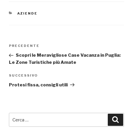
CATEGORIE
AZIENDE
Navigazione
Articolo
PRECEDENTE
articoli
precedente:
Scopri le Meravigliose Case Vacanza in Puglia:
Le Zone Turistiche più Amate
Articolo
SUCCESSIVO
successivo
Protesi fissa, consigli utili
Cerca:
Cerca