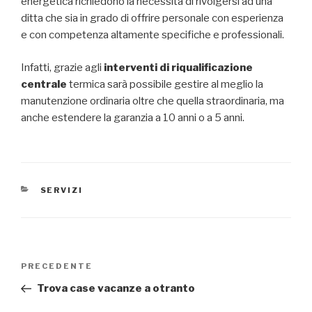
energetica richiedono la necessità di rivolgersi ad una
ditta che sia in grado di offrire personale con esperienza
e con competenza altamente specifiche e professionali.
Infatti, grazie agli
interventi di riqualificazione
centrale
termica sarà possibile gestire al meglio la
manutenzione ordinaria oltre che quella straordinaria, ma
anche estendere la garanzia a 10 anni o a 5 anni.
CATEGORIE
SERVIZI
Navigazione
Articolo
PRECEDENTE
articoli
precedente:
Trova case vacanze a otranto