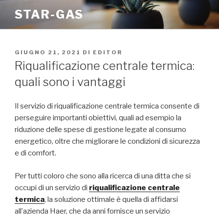
Salta
STAR-GAS
al
contenuto
PUBBLICATO
GIUGNO 21, 2021
DI
EDITOR
IL
Riqualificazione centrale termica:
quali sono i vantaggi
Il servizio di riqualificazione centrale termica consente di
perseguire importanti obiettivi, quali ad esempio la
riduzione delle spese di gestione legate al consumo
energetico, oltre che migliorare le condizioni di sicurezza
e di comfort.
Per tutti coloro che sono alla ricerca di una ditta che si
occupi di un servizio di
riqualificazione centrale
termica
, la soluzione ottimale è quella di affidarsi
all’azienda Haer, che da anni fornisce un servizio