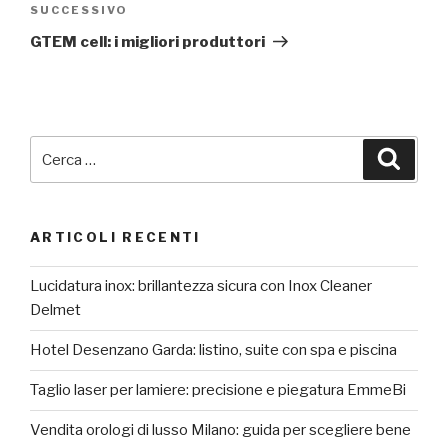
Articolo
SUCCESSIVO
successivo
GTEM cell: i migliori produttori
Cerca:
Cerca
ARTICOLI RECENTI
Lucidatura inox: brillantezza sicura con Inox Cleaner
Delmet
Hotel Desenzano Garda: listino, suite con spa e piscina
Taglio laser per lamiere: precisione e piegatura EmmeBi
Vendita orologi di lusso Milano: guida per scegliere bene