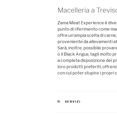
Macelleria a Treviso
Zama Meat Experience è diven
punto di riferimento come macel
offre un’ampia scelta di carne, 
proveniente da allevamenti at
Sarà, inoltre, possibile provar
o il Black Angus, tagli molto pr
a completa disposizione dei pro
loro prodotti preferiti, offren
con cui poter stupire i propri o
CATEGORIE
SERVIZI