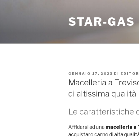
Salta
al
STAR-GAS
contenuto
PUBBLICATO
GENNAIO 17, 2023
DI
EDITOR
IL
Macelleria a Trevis
di altissima qualità
Le caratteristiche 
Affidarsi ad una
macelleria a 
acquistare carne di alta qualit