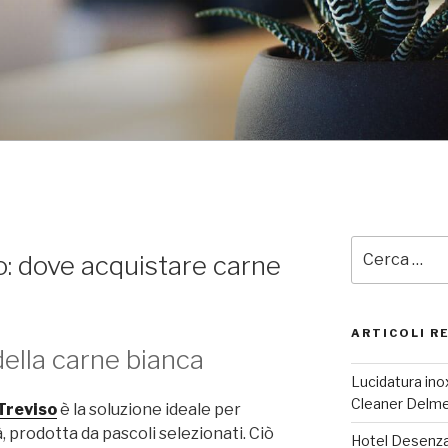
Cerca:
o: dove acquistare carne
ARTICOLI R
della carne bianca
Lucidatura inox
Cleaner Delm
Treviso
è la soluzione ideale per
à, prodotta da pascoli selezionati. Ciò
Hotel Desenzan