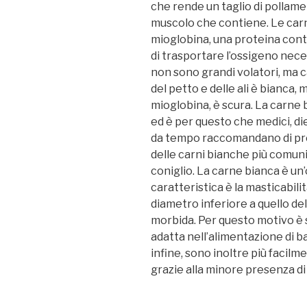
che rende un taglio di pollame 
muscolo che contiene. Le car
mioglobina, una proteina con
di trasportare l’ossigeno necessa
non sono grandi volatori, ma
del petto e delle ali è bianca, 
mioglobina, è scura. La carne
ed è per questo che medici, die
da tempo raccomandano di pref
delle carni bianche più comuni tr
coniglio. La carne bianca è un’
caratteristica è la masticabilit
diametro inferiore a quello del
morbida. Per questo motivo è
adatta nell’alimentazione di b
infine, sono inoltre più facilme
grazie alla minore presenza d