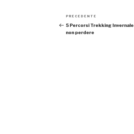
Navigazione
Articolo
PRECEDENTE
articoli
precedente:
5 Percorsi Trekking Invernale
non perdere