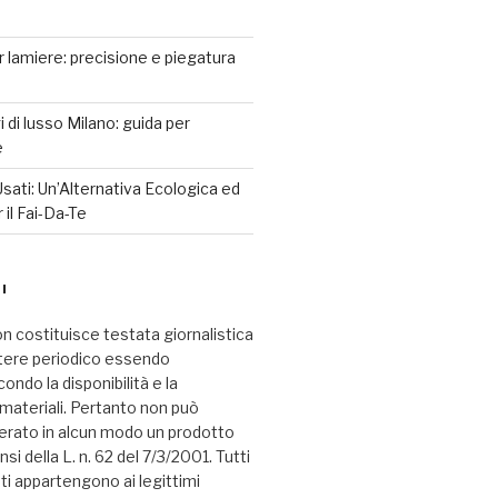
r lamiere: precisione e piegatura
 di lusso Milano: guida per
e
sati: Un’Alternativa Ecologica ed
il Fai-Da-Te
I
n costituisce testata giornalistica
tere periodico essendo
ndo la disponibilità e la
i materiali. Pertanto non può
erato in alcun modo un prodotto
nsi della L. n. 62 del 7/3/2001. Tutti
ati appartengono ai legittimi