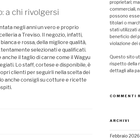
proprietari; mar
commerciali, n
: a chi rivolgersi
possono essere
titolari o marc
tata negli anni un vero e proprio
stati utilizzat
leria a Treviso. Il negozio, infatti,
beneficio del 
bianca e rossa, della migliore qualità,
violazione dei d
tentamente selezionati e qualificati.
Questo sito uti
e anche il taglio di carne come il Wagyu
rispetto della
egiati. Lo staff, cortese e disponibile, è
dettagli alla p
pri clienti per seguirli nella scelta dei
do anche consigli su cotture e ricette
spiti.
COMMENTI 
ARCHIVI
Febbraio 2026