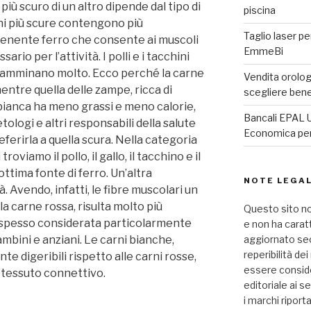
più scuro di un altro dipende dal tipo di
piscina
ni più scure contengono più
Taglio laser pe
tenente ferro che consente ai muscoli
EmmeBi
rio per l’attività. I polli e i tacchini
 camminano molto. Ecco perché la carne
Vendita orologi
mentre quella delle zampe, ricca di
scegliere ben
 bianca ha meno grassi e meno calorie,
Bancali EPAL U
tologi e altri responsabili della salute
Economica per 
erirla a quella scura. Nella categoria
oviamo il pollo, il gallo, il tacchino e il
ottima fonte di ferro. Un’altra
NOTE LEGAL
à. Avendo, infatti, le fibre muscolari un
la carne rossa, risulta molto più
Questo sito no
 spesso considerata particolarmente
e non ha carat
ambini e anziani. Le carni bianche,
aggiornato seco
reperibilità de
nte digeribili rispetto alle carni rosse,
essere consid
i tessuto connettivo.
editoriale ai se
i marchi riport