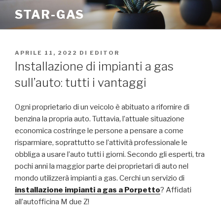
Salta
STAR-GAS
al
contenuto
PUBBLICATO
APRILE 11, 2022
DI
EDITOR
IL
Installazione di impianti a gas
sull’auto: tutti i vantaggi
Ogni proprietario di un veicolo è abituato a rifornire di
benzina la propria auto. Tuttavia, l’attuale situazione
economica costringe le persone a pensare a come
risparmiare, soprattutto se l’attività professionale le
obbliga a usare l’auto tutti i giorni. Secondo gli esperti, tra
pochi anni la maggior parte dei proprietari di auto nel
mondo utilizzerà impianti a gas. Cerchi un servizio di
installazione impianti a gas a Porpetto
? Affidati
all’autofficina M due Z!