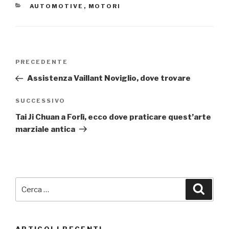
CATEGORIE
AUTOMOTIVE
,
MOTORI
Navigazione
Articolo
PRECEDENTE
articoli
precedente:
Assistenza Vaillant Noviglio, dove trovare
Articolo
SUCCESSIVO
successivo
Tai Ji Chuan a Forlì, ecco dove praticare quest’arte
marziale antica
Cerca:
Cerca