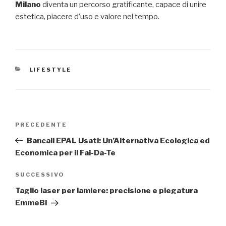
Milano
diventa un percorso gratificante, capace di unire
estetica, piacere d’uso e valore nel tempo.
CATEGORIE
LIFESTYLE
Navigazione
Articolo
PRECEDENTE
articoli
precedente:
Bancali EPAL Usati: Un’Alternativa Ecologica ed
Economica per il Fai-Da-Te
Articolo
SUCCESSIVO
successivo
Taglio laser per lamiere: precisione e piegatura
EmmeBi