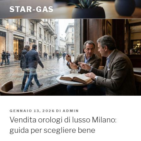
Salta
STAR-GAS
al
contenuto
PUBBLICATO
GENNAIO 13, 2026
DI
ADMIN
IL
Vendita orologi di lusso Milano:
guida per scegliere bene