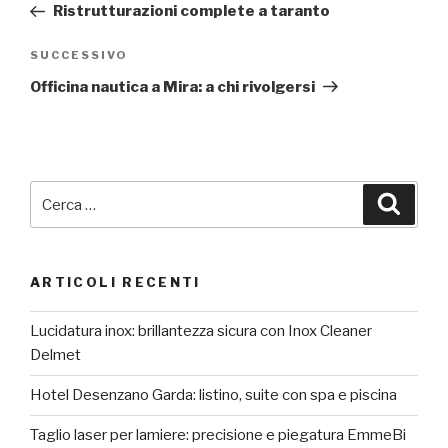
precedente:
Ristrutturazioni complete a taranto
Articolo
SUCCESSIVO
successivo
Officina nautica a Mira: a chi rivolgersi
Cerca:
Cerca
ARTICOLI RECENTI
Lucidatura inox: brillantezza sicura con Inox Cleaner
Delmet
Hotel Desenzano Garda: listino, suite con spa e piscina
Taglio laser per lamiere: precisione e piegatura EmmeBi