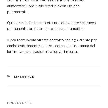
Freddy Tattoo ha aiutato innumerevoli clienti ad
aumentare il loro livello di fiducia con il trucco
permanente.
Quindi, se anche tu stai cercando di investire nel trucco
permanente, prenota subito un appuntamento!
Il loro team lavora stretto contatto con ogni cliente per
capire esattamente cosa sta cercando e poi fanno del
loro meglio per trasformare i sogni in realtà.
CATEGORIE
LIFESTYLE
Navigazione
Articolo
PRECEDENTE
articoli