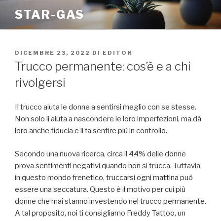
Salta
STAR-GAS
al
contenuto
PUBBLICATO
DICEMBRE 23, 2022
DI
EDITOR
IL
Trucco permanente: cos’è e a chi
rivolgersi
Il trucco aiuta le donne a sentirsi meglio con se stesse.
Non solo li aiuta a nascondere le loro imperfezioni, ma dà
loro anche fiducia e li fa sentire più in controllo.
Secondo una nuova ricerca, circa il 44% delle donne
prova sentimenti negativi quando non si trucca. Tuttavia,
in questo mondo frenetico, truccarsi ogni mattina può
essere una seccatura. Questo è il motivo per cui più
donne che mai stanno investendo nel trucco permanente.
A tal proposito, noi ti consigliamo Freddy Tattoo, un