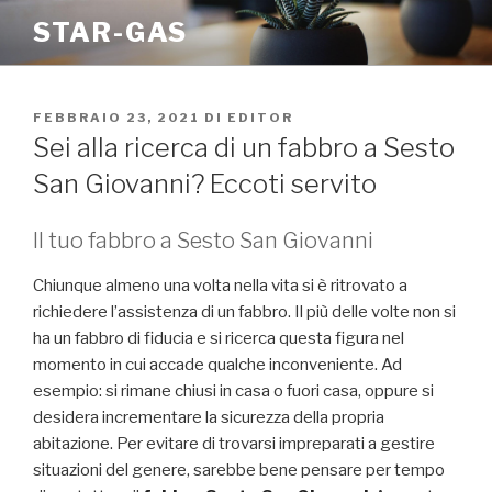
Salta
STAR-GAS
al
contenuto
PUBBLICATO
FEBBRAIO 23, 2021
DI
EDITOR
IL
Sei alla ricerca di un fabbro a Sesto
San Giovanni? Eccoti servito
Il tuo fabbro a Sesto San Giovanni
Chiunque almeno una volta nella vita si è ritrovato a
richiedere l’assistenza di un fabbro. Il più delle volte non si
ha un fabbro di fiducia e si ricerca questa figura nel
momento in cui accade qualche inconveniente. Ad
esempio: si rimane chiusi in casa o fuori casa, oppure si
desidera incrementare la sicurezza della propria
abitazione. Per evitare di trovarsi impreparati a gestire
situazioni del genere, sarebbe bene pensare per tempo