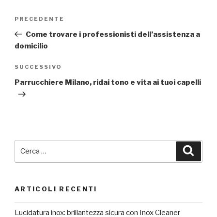
Navigazione
Articolo
PRECEDENTE
articoli
precedente:
Come trovare i professionisti dell’assistenza a
domicilio
Articolo
SUCCESSIVO
successivo
Parrucchiere Milano, ridai tono e vita ai tuoi capelli
Cerca:
Cerca
ARTICOLI RECENTI
Lucidatura inox: brillantezza sicura con Inox Cleaner