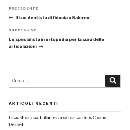
Navigazione
Articolo
PRECEDENTE
articoli
precedente:
Il tuo dentista di fiducia a Salerno
Articolo
SUCCESSIVO
successivo
Lo specialista in ortopedia per la cura delle
articolazioni
Cerca:
Cerca
ARTICOLI RECENTI
Lucidatura inox: brillantezza sicura con Inox Cleaner
Delmet