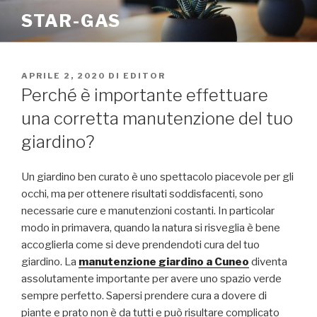
Salta
STAR-GAS
al
contenuto
PUBBLICATO
APRILE 2, 2020
DI
EDITOR
IL
Perché è importante effettuare
una corretta manutenzione del tuo
giardino?
Un giardino ben curato è uno spettacolo piacevole per gli
occhi, ma per ottenere risultati soddisfacenti, sono
necessarie cure e manutenzioni costanti. In particolar
modo in primavera, quando la natura si risveglia è bene
accoglierla come si deve prendendoti cura del tuo
giardino. La
manutenzione giardino a Cuneo
diventa
assolutamente importante per avere uno spazio verde
sempre perfetto. Sapersi prendere cura a dovere di
piante e prato non è da tutti e può risultare complicato