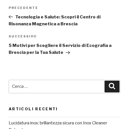
Navigazione
Articolo
PRECEDENTE
articoli
precedente:
Tecnologia e Salute: Scopri il Centro di
Risonanza Magnetica a Brescia
Articolo
SUCCESSIVO
successivo
5 Motivi per Scegliere il Servizio di Ecografia a
Brescia per la Tua Salute
Cerca:
Cerca
ARTICOLI RECENTI
Lucidatura inox: brillantezza sicura con Inox Cleaner