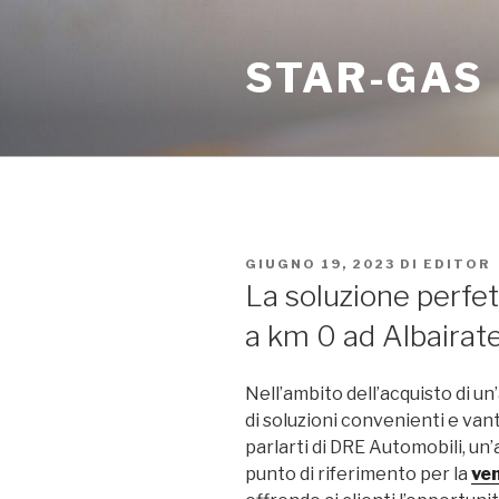
Salta
al
STAR-GAS
contenuto
PUBBLICATO
GIUGNO 19, 2023
DI
EDITOR
IL
La soluzione perfet
a km 0 ad Albairat
Nell’ambito dell’acquisto di un
di soluzioni convenienti e van
parlarti di DRE Automobili, un
punto di riferimento per la
ven