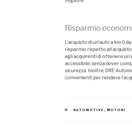
migliore.
Risparmio econom
L’acquisto di un’auto a km 0 d
risparmio rispetto all’acquist
agli acquirenti di ottenere un’a
accessibile, senza dover comp
sicurezza. Inoltre, DRE Autom
convenienti per rendere l’acqui
CATEGORIE
AUTOMOTIVE
,
MOTORI