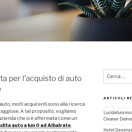
Cerca:
ta per l’acquisto di auto
e
ARTICOLI R
’auto, molti acquirenti sono alla ricerca
taggiose. A tal proposito, vogliamo
Lucidatura inox
’azienda che si è affermata come un
Cleaner Delm
dita auto a km 0 ad Albairate
,
Hotel Desenzan