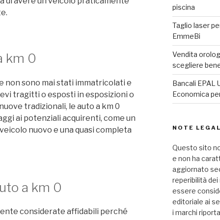
ità di avere un veicolo praticamente
piscina
e.
Taglio laser pe
EmmeBi
Vendita orologi
 a km 0
scegliere ben
e non sono mai stati immatricolati e
Bancali EPAL U
revi tragitti o esposti in esposizioni o
Economica per 
 nuove tradizionali, le auto a km 0
ggi ai potenziali acquirenti, come un
NOTE LEGAL
n veicolo nuovo e una quasi completa
Questo sito no
e non ha carat
aggiornato seco
reperibilità de
 auto a km 0
essere consid
editoriale ai se
ente considerate affidabili perché
i marchi riport