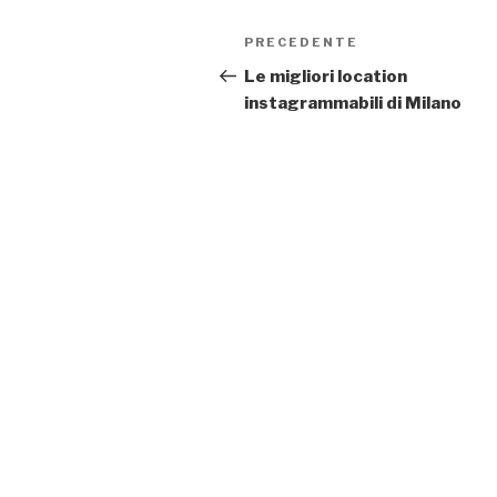
Navigazione
Articolo
PRECEDENTE
articoli
precedente:
Le migliori location
instagrammabili di Milano