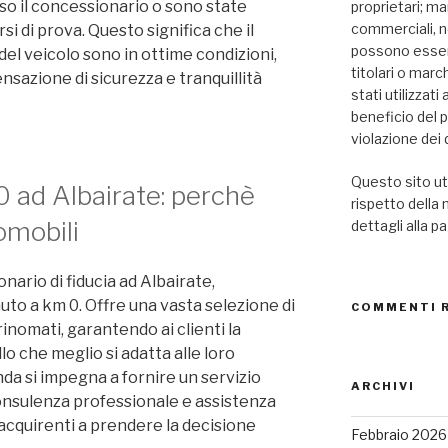
so il concessionario o sono state
proprietari; mar
commerciali, n
si di prova. Questo significa che il
possono essere
del veicolo sono in ottime condizioni,
titolari o marc
nsazione di sicurezza e tranquillità
stati utilizzat
beneficio del 
violazione dei d
Questo sito uti
0 ad Albairate: perchè
rispetto della
omobili
dettagli alla p
ario di fiducia ad Albairate,
auto a km 0. Offre una vasta selezione di
COMMENTI 
inomati, garantendo ai clienti la
llo che meglio si adatta alle loro
da si impegna a fornire un servizio
ARCHIVI
consulenza professionale e assistenza
 acquirenti a prendere la decisione
Febbraio 2026