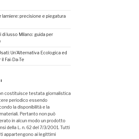
r lamiere: precisione e piegatura
 di lusso Milano: guida per
e
sati: Un’Alternativa Ecologica ed
il Fai-Da-Te
I
n costituisce testata giornalistica
tere periodico essendo
ndo la disponibilità e la
i materiali. Pertanto non può
erato in alcun modo un prodotto
nsi della L. n. 62 del 7/3/2001. Tutti
ati appartengono ai legittimi