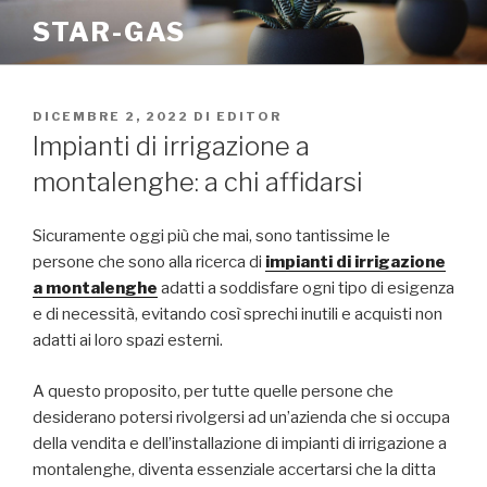
Salta
STAR-GAS
al
contenuto
PUBBLICATO
DICEMBRE 2, 2022
DI
EDITOR
IL
Impianti di irrigazione a
montalenghe: a chi affidarsi
Sicuramente oggi più che mai, sono tantissime le
persone che sono alla ricerca di
impianti di irrigazione
a montalenghe
adatti a soddisfare ogni tipo di esigenza
e di necessità, evitando così sprechi inutili e acquisti non
adatti ai loro spazi esterni.
A questo proposito, per tutte quelle persone che
desiderano potersi rivolgersi ad un’azienda che si occupa
della vendita e dell’installazione di impianti di irrigazione a
montalenghe, diventa essenziale accertarsi che la ditta