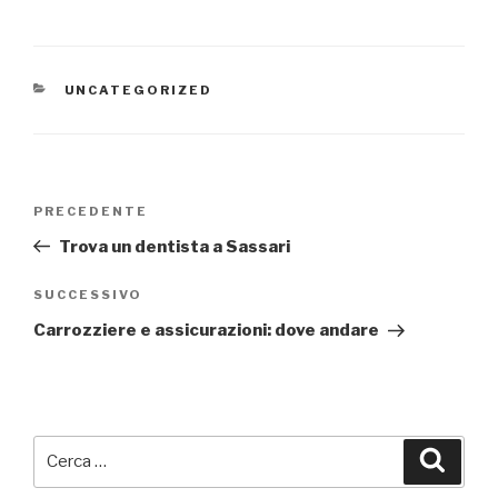
CATEGORIE
UNCATEGORIZED
Navigazione
Articolo
PRECEDENTE
articoli
precedente:
Trova un dentista a Sassari
Articolo
SUCCESSIVO
successivo
Carrozziere e assicurazioni: dove andare
Cerca:
Cerca