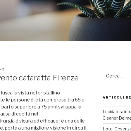
OR
Cerca:
rvento cataratta Firenze
usca la vista nel cristallino
ARTICOLI R
utte le persone di età compresa tra 65 e
à pari o superiore a 75 anni sviluppa la
Lucidatura inox
causa di cecità nel
Cleaner Delm
urgia è sicura ed efficace; è una delle
 porta a una migliore visione in circa il
Hotel Desenzan