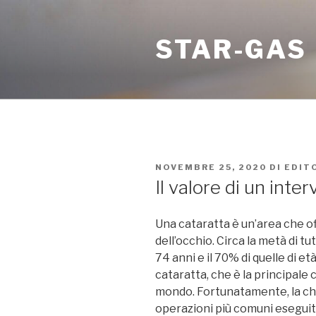
Salta
al
STAR-GAS
contenuto
PUBBLICATO
NOVEMBRE 25, 2020
DI
EDIT
IL
Il valore di un inte
Una cataratta è un’area che off
dell’occhio. Circa la metà di t
74 anni e il 70% di quelle di et
cataratta, che è la principale 
mondo. Fortunatamente, la chir
operazioni più comuni eseguite,