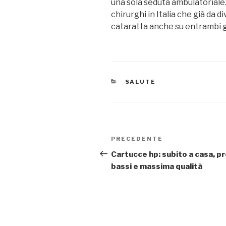
una sola seduta ambulatoriale. 
chirurghi in Italia che già da 
cataratta anche su entrambi gl
CATEGORIE
SALUTE
Navigazione
Articolo
PRECEDENTE
articoli
precedente:
Cartucce hp: subito a casa, pr
bassi e massima qualità