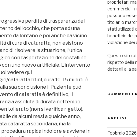
proprietari; mar
commerciali, n
possono essere
rogressiva perdita di trasparenza del
titolari o marc
interno dell’occhio, che porta ad una
stati utilizzat
lmente da lontano e poi anche da vicino.
beneficio del 
violazione dei d
ità di cura di cataratta, non esistono
no di risolvere la situazione, l’unica
Questo sito uti
gico con l’asportazione del cristallino
rispetto della
o con uno nuovo artificiale. L’intervento
dettagli alla p
uoi vedere qui
ie/cataratta.html, dura 10-15 minuti, è
alla sua conclusione il Paziente può
ento di cataratta è definitivo, il
COMMENTI 
garanzia assoluta di durata nel tempo
ben tollerato (non si verifica rigetto).
abile da alcuni mesi a qualche anno,
ARCHIVI
ata cataratta secondaria, ma la
 procedura rapida indolore e avviene in
Febbraio 2026