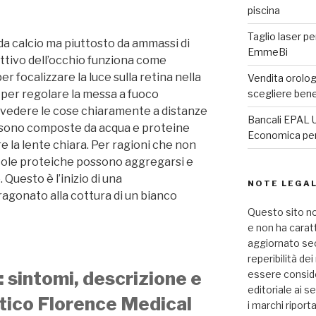
piscina
Taglio laser pe
a calcio ma piuttosto da ammassi di
EmmeBi
ttivo dell’occhio funziona come
r focalizzare la luce sulla retina nella
Vendita orologi
 per regolare la messa a fuoco
scegliere ben
i vedere le cose chiaramente a distanze
Bancali EPAL U
te sono composte da acqua e proteine ​​
Economica per 
 la lente chiara. Per ragioni che non
ecole proteiche possono aggregarsi e
 Questo è l’inizio di una
NOTE LEGAL
aragonato alla cottura di un bianco
Questo sito no
e non ha carat
aggiornato seco
reperibilità de
 sintomi, descrizione e
essere consid
editoriale ai se
stico Florence Medical
i marchi riport