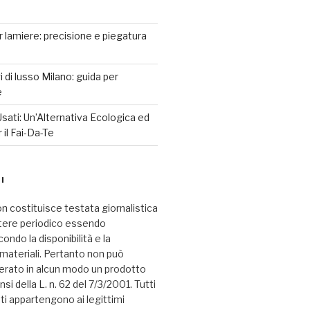
r lamiere: precisione e piegatura
 di lusso Milano: guida per
e
sati: Un’Alternativa Ecologica ed
il Fai-Da-Te
I
n costituisce testata giornalistica
tere periodico essendo
ndo la disponibilità e la
i materiali. Pertanto non può
erato in alcun modo un prodotto
nsi della L. n. 62 del 7/3/2001. Tutti
ati appartengono ai legittimi