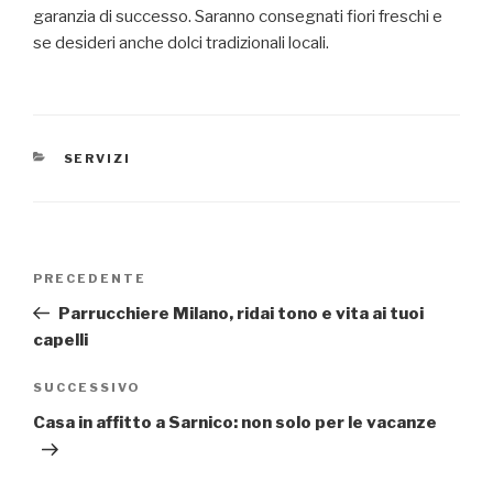
garanzia di successo. Saranno consegnati fiori freschi e
se desideri anche dolci tradizionali locali.
CATEGORIE
SERVIZI
Navigazione
Articolo
PRECEDENTE
articoli
precedente:
Parrucchiere Milano, ridai tono e vita ai tuoi
capelli
Articolo
SUCCESSIVO
successivo
Casa in affitto a Sarnico: non solo per le vacanze