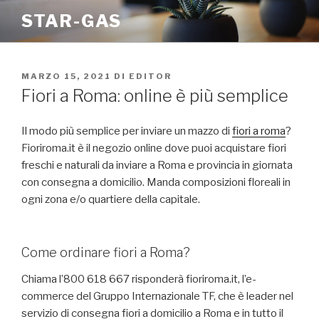
Salta
STAR-GAS
al
contenuto
PUBBLICATO
MARZO 15, 2021
DI
EDITOR
IL
Fiori a Roma: online è più semplice
Il modo più semplice per inviare un mazzo di
fiori a roma
?
Fioriroma.it è il negozio online dove puoi acquistare fiori
freschi e naturali da inviare a Roma e provincia in giornata
con consegna a domicilio. Manda composizioni floreali in
ogni zona e/o quartiere della capitale.
Come ordinare fiori a Roma?
Chiama l’800 618 667 risponderà fioriroma.it, l’e-
commerce del Gruppo Internazionale TF, che è leader nel
servizio di consegna fiori a domicilio a Roma e in tutto il