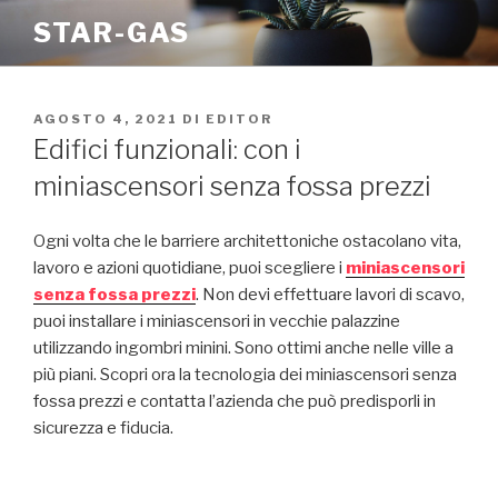
Salta
STAR-GAS
al
contenuto
PUBBLICATO
AGOSTO 4, 2021
DI
EDITOR
IL
Edifici funzionali: con i
miniascensori senza fossa prezzi
Ogni volta che le barriere architettoniche ostacolano vita,
lavoro e azioni quotidiane, puoi scegliere i
miniascensori
senza fossa prezzi
. Non devi effettuare lavori di scavo,
puoi installare i miniascensori in vecchie palazzine
utilizzando ingombri minini. Sono ottimi anche nelle ville a
più piani. Scopri ora la tecnologia dei miniascensori senza
fossa prezzi e contatta l’azienda che può predisporli in
sicurezza e fiducia.