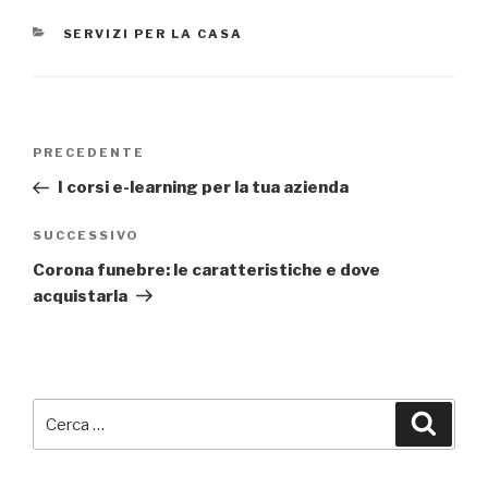
CATEGORIE
SERVIZI PER LA CASA
Navigazione
Articolo
PRECEDENTE
articoli
precedente:
I corsi e-learning per la tua azienda
Articolo
SUCCESSIVO
successivo
Corona funebre: le caratteristiche e dove
acquistarla
Cerca:
Cerca