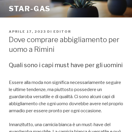
Salta
STAR-GAS
al
contenuto
PUBBLICATO
APRILE 17, 2023
DI
EDITOR
IL
Dove comprare abbigliamento per
uomo a Rimini
Quali sono i capi must have per gli uomini
Essere alla moda non significa necessariamente seguire
le ultime tendenze, ma piuttosto possedere un
guardaroba versatile e di qualità. Ci sono alcuni capi di
abbigliamento che ogni uomo dovrebbe avere nel proprio
armadio per essere pronto per ogni occasione.
Innanzitutto, una camicia bianca è un must-have del
guardaroba maschile. La camicia bianca è versatile e può