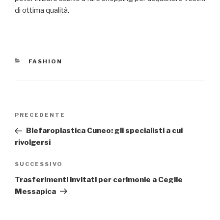
di ottima qualità.
CATEGORIE
FASHION
Navigazione
Articolo
PRECEDENTE
articoli
precedente:
Blefaroplastica Cuneo: gli specialisti a cui
rivolgersi
Articolo
SUCCESSIVO
successivo
Trasferimenti invitati per cerimonie a Ceglie
Messapica