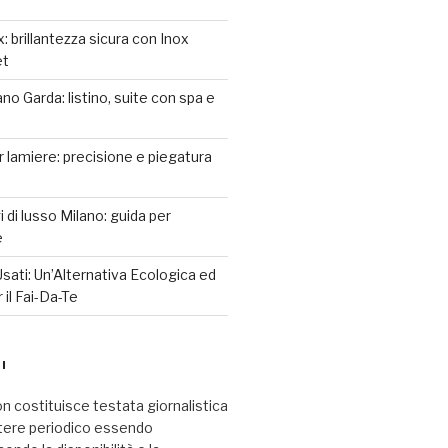
: brillantezza sicura con Inox
et
o Garda: listino, suite con spa e
r lamiere: precisione e piegatura
 di lusso Milano: guida per
e
sati: Un’Alternativa Ecologica ed
il Fai-Da-Te
I
n costituisce testata giornalistica
tere periodico essendo