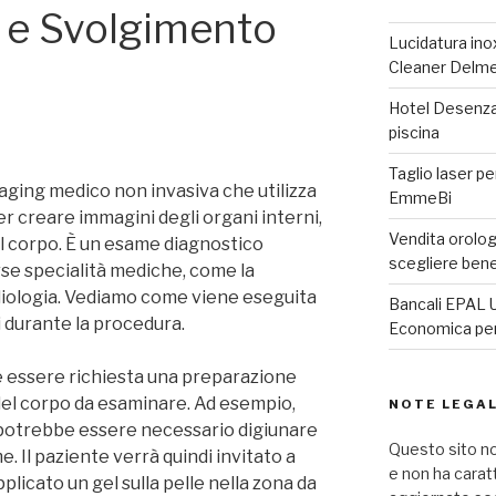
 e Svolgimento
Lucidatura inox
Cleaner Delm
a
Hotel Desenzan
piscina
Taglio laser pe
maging medico non invasiva che utilizza
EmmeBi
er creare immagini degli organi interni,
Vendita orologi
del corpo. È un esame diagnostico
scegliere ben
rse specialità mediche, come la
ardiologia. Vediamo come viene eseguita
Bancali EPAL U
 durante la procedura.
Economica per 
e essere richiesta una preparazione
 del corpo da esaminare. Ad esempio,
NOTE LEGAL
 potrebbe essere necessario digiunare
Questo sito no
. Il paziente verrà quindi invitato a
e non ha carat
pplicato un gel sulla pelle nella zona da