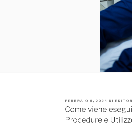
PUBBLICATO
FEBBRAIO 9, 2024
DI
EDITO
IL
Come viene eseguit
Procedure e Utiliz