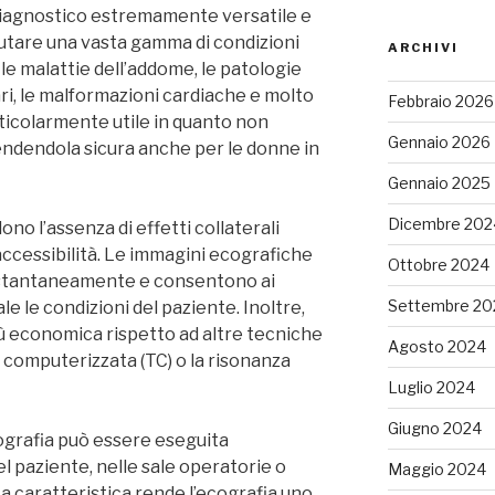
diagnostico estremamente versatile e
alutare una vasta gamma di condizioni
ARCHIVI
 le malattie dell’addome, le patologie
lari, le malformazioni cardiache e molto
Febbraio 2026
rticolarmente utile in quanto non
Gennaio 2026
 rendendola sicura anche per le donne in
Gennaio 2025
Dicembre 202
ono l’assenza di effetti collaterali
 l’accessibilità. Le immagini ecografiche
Ottobre 2024
istantaneamente e consentono ai
Settembre 20
le le condizioni del paziente. Inoltre,
ù economica rispetto ad altre tecniche
Agosto 2024
 computerizzata (TC) o la risonanza
Luglio 2024
Giugno 2024
ecografia può essere eseguita
el paziente, nelle sale operatorie o
Maggio 2024
a caratteristica rende l’ecografia uno