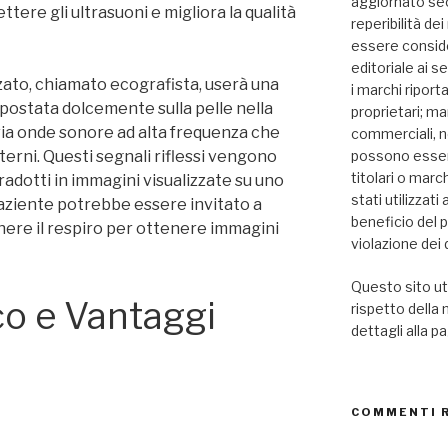
aggiornato seco
ttere gli ultrasuoni e migliora la qualità
reperibilità de
essere consid
editoriale ai se
zzato, chiamato ecografista, userà una
i marchi riport
postata dolcemente sulla pelle nella
proprietari; mar
via onde sonore ad alta frequenza che
commerciali, n
terni. Questi segnali riflessi vengono
possono essere
titolari o marc
tradotti in immagini visualizzate su uno
stati utilizzat
paziente potrebbe essere invitato a
beneficio del 
nere il respiro per ottenere immagini
violazione dei d
Questo sito uti
co e Vantaggi
rispetto della
dettagli alla p
a
COMMENTI 