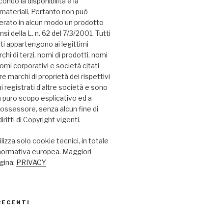
ndo la disponibilità e la
i materiali. Pertanto non può
erato in alcun modo un prodotto
nsi della L. n. 62 del 7/3/2001. Tutti
ati appartengono ai legittimi
chi di terzi, nomi di prodotti, nomi
omi corporativi e società citati
 marchi di proprietà dei rispettivi
hi registrati d’altre società e sono
i a puro scopo esplicativo ed a
possessore, senza alcun fine di
iritti di Copyright vigenti.
lizza solo cookie tecnici, in totale
 normativa europea. Maggiori
agina:
PRIVACY
RECENTI