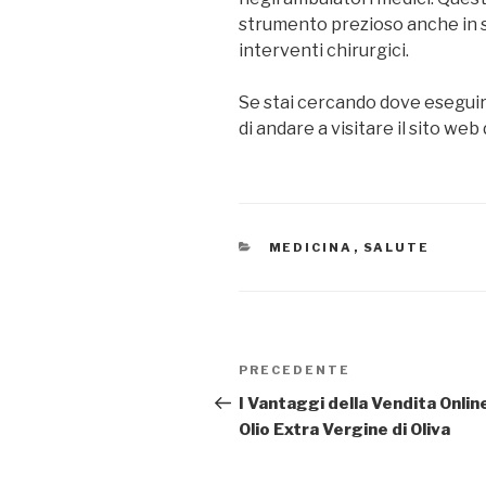
strumento prezioso anche in 
interventi chirurgici.
Se stai cercando dove esegui
di andare a visitare il sito web
CATEGORIE
MEDICINA
,
SALUTE
Navigazione
Articolo
PRECEDENTE
articoli
precedente:
I Vantaggi della Vendita Online
Olio Extra Vergine di Oliva