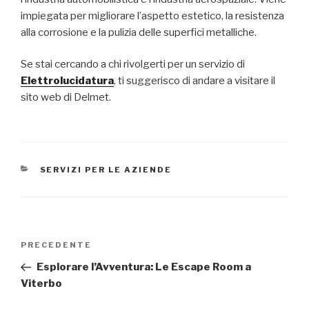
impiegata per migliorare l’aspetto estetico, la resistenza
alla corrosione e la pulizia delle superfici metalliche.
Se stai cercando a chi rivolgerti per un servizio di
Elettrolucidatura
, ti suggerisco di andare a visitare il
sito web di Delmet.
CATEGORIE
SERVIZI PER LE AZIENDE
Navigazione
Articolo
PRECEDENTE
articoli
precedente:
Esplorare l’Avventura: Le Escape Room a
Viterbo