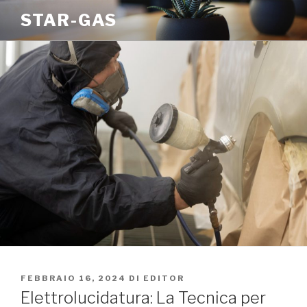
Salta
STAR-GAS
al
contenuto
PUBBLICATO
FEBBRAIO 16, 2024
DI
EDITOR
IL
Elettrolucidatura: La Tecnica per