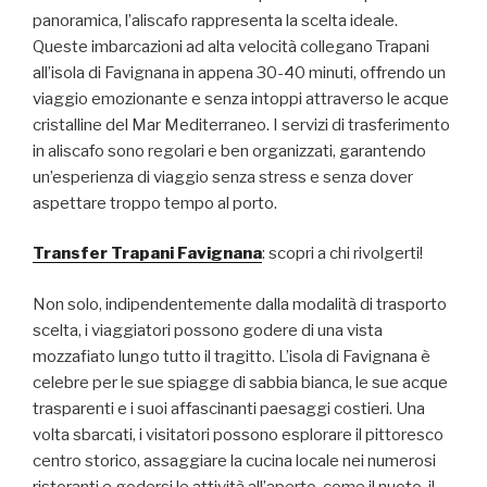
panoramica, l’aliscafo rappresenta la scelta ideale.
Queste imbarcazioni ad alta velocità collegano Trapani
all’isola di Favignana in appena 30-40 minuti, offrendo un
viaggio emozionante e senza intoppi attraverso le acque
cristalline del Mar Mediterraneo. I servizi di trasferimento
in aliscafo sono regolari e ben organizzati, garantendo
un’esperienza di viaggio senza stress e senza dover
aspettare troppo tempo al porto.
Transfer Trapani Favignana
: scopri a chi rivolgerti!
Non solo, indipendentemente dalla modalità di trasporto
scelta, i viaggiatori possono godere di una vista
mozzafiato lungo tutto il tragitto. L’isola di Favignana è
celebre per le sue spiagge di sabbia bianca, le sue acque
trasparenti e i suoi affascinanti paesaggi costieri. Una
volta sbarcati, i visitatori possono esplorare il pittoresco
centro storico, assaggiare la cucina locale nei numerosi
ristoranti e godersi le attività all’aperto, come il nuoto, il