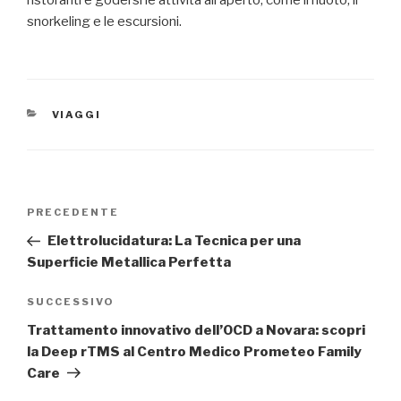
snorkeling e le escursioni.
CATEGORIE
VIAGGI
Navigazione
Articolo
PRECEDENTE
articoli
precedente:
Elettrolucidatura: La Tecnica per una
Superficie Metallica Perfetta
Articolo
SUCCESSIVO
successivo
Trattamento innovativo dell’OCD a Novara: scopri
la Deep rTMS al Centro Medico Prometeo Family
Care