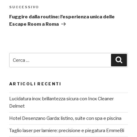
Articolo
SUCCESSIVO
successivo
Fuggire dalla routine: l’esperienza unica delle
Escape Room a Roma
Cerca:
Cerca
ARTICOLI RECENTI
Lucidatura inox: brillantezza sicura con Inox Cleaner
Delmet
Hotel Desenzano Garda: listino, suite con spa e piscina
Taglio laser per lamiere: precisione e piegatura EmmeBi