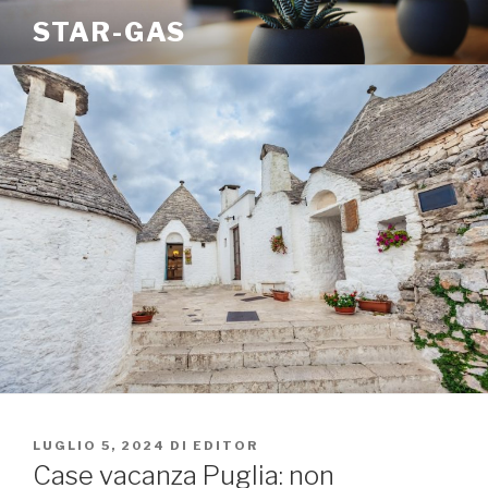
Salta
STAR-GAS
al
contenuto
PUBBLICATO
LUGLIO 5, 2024
DI
EDITOR
IL
Case vacanza Puglia: non