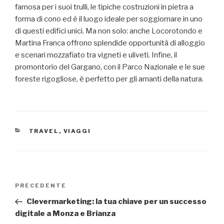
famosa per i suoi trulli, le tipiche costruzioni in pietra a
forma di cono ed è il luogo ideale per soggiornare in uno
di questi edifici unici. Ma non solo: anche Locorotondo e
Martina Franca offrono splendide opportunità di alloggio
e scenari mozzafiato tra vigneti e uliveti. Infine, il
promontorio del Gargano, con il Parco Nazionale e le sue
foreste rigogliose, è perfetto per gli amanti della natura.
CATEGORIE
TRAVEL
,
VIAGGI
Navigazione
Articolo
PRECEDENTE
articoli
precedente:
Clevermarketing: la tua chiave per un successo
digitale a Monza e Brianza