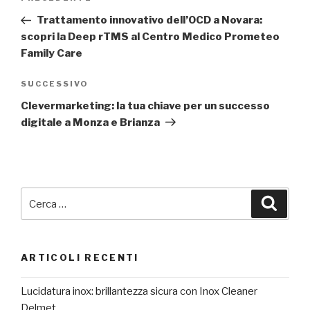
articoli
precedente:
Trattamento innovativo dell’OCD a Novara:
scopri la Deep rTMS al Centro Medico Prometeo
Family Care
Articolo
SUCCESSIVO
successivo
Clevermarketing: la tua chiave per un successo
digitale a Monza e Brianza
Cerca:
Cerca
ARTICOLI RECENTI
Lucidatura inox: brillantezza sicura con Inox Cleaner
Delmet