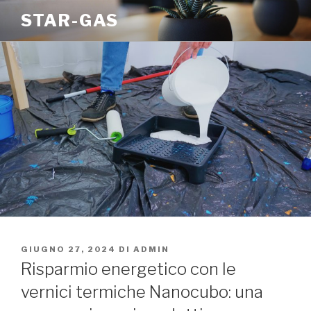
Salta
STAR-GAS
al
contenuto
PUBBLICATO
GIUGNO 27, 2024
DI
ADMIN
IL
Risparmio energetico con le
vernici termiche Nanocubo: una